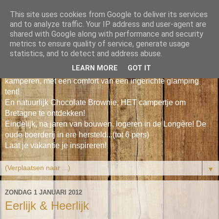
This site uses cookies from Google to deliver its services
Le Petit Poisson Vert
and to analyze traffic. Your IP address and user-agent are
shared with Google along with performance and security
metrics to ensure quality of service, generate usage
Leuke duurzame vakantiehuisjes tussen bos & zee in Zuid
statistics, and to detect and address abuse.
Bretagne voor 2-4 personen.
LEARN MORE
GOT IT
Onze Cosy Cabin, gezellig en een beetje 'vintage'
kamperen, met een comfort van een ingerichte glamping
tent!
En natuurlijk Chocolate Brownie, HET campertje om
Bretagne te ontdekken!
Eindelijk, na jaren van bouwen, logeren in de Longère! De
oude boerderij in ere hersteld...(tot 6 pers)
Laat je vakantie je inspireren!
▼
ZONDAG 1 JANUARI 2012
Eerlijk & Heerlijk