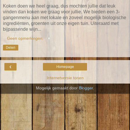
Koken doen we heel graag, dus mochten jullie dat leuk
vinden dan koken we graag voor jullie. We bieden een 3-
gangenmenu aan met lokale en zoveel mogelijk biologische
ingrediënten, groenten uit onze eigen tuin. Uiteraard met
bijpassende wijn...
Geen opmerkingen:
Delen
‹
Homepage
Internetversie tonen
Mogelijk gemaakt door
Blogger
.