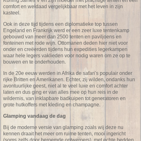
Koning James V en zijn moeder met prachtige tenten en een
comfort en weldaad vergelijkbaar met het leven in zijn
kasteel.
Ook in deze tijd tijdens een diplomatieke top tussen
Engeland en Frankrijk werd er een zeer luxe tentenkamp
gebouwd van meer dan 2500 tenten en paviljoens en
fonteinen met rode wijn. Ottomanen deden hier niet voor
onder en creëerden tijdens hun expedities legerkampen
waar hele legers vaklieden voor nodig waren om ze op te
bouwen en te onderhouden.
In de 20e eeuw werden in Afrika de safari's populair onder
rijke Britten en Amerikanen. Echter, zij wilden, ondanks hun
avontuurlijke geest, niet al te veel luxe en comfort achter
laten en dus ging er van alles mee op hun reis in de
wildernis, van inklapbare badkuipen tot generatoren en
grote hutkoffers met kleding en champagne.
Glamping vandaag de dag
Bij de moderne versie van glamping zoals wij deze nu
kennen draait het meer om ruime tenten, mooi ingericht
(soms zelfs door beroemde ontwerpers), met echte bedden