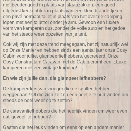
met beddengoed in plaats van slaapzakken, een goed
uitgerust keukenblok in plaats van een klein brandertje en
een privé normaal toilet in plaats van het over de camping
lopen met een toiletrol onder je arm. Gewoon een luxere
vorm van kamperen dus, zonder de volle auto en het gedoe
van het steeds weer opzetten van je tent.
Ook wij zijn met deze trend meegegaan, het zij natuurlijk wel
op Onze Manier en hebben sinds een aantal jaar onze Cosy
Cabin voor jullie, glampeerliefhebbers, gecreeerd. Onze
Cosy Constructam Caravan met de Cabin eromheen....Luxe
kamperen met een vintage knipoog!
En wie zijn jullie dan, die glampeerliefhebbers?
De kampeerders van vroeger die de spullen hebben
weggedaan? Of die zich zelf nu een beetje te oud vinden om
steeds de boel weer op te zetten?
De caravanliefhebbers die het heerlijk vinden om weer even
dat 'gevoel' te hebben?
Gasten die het leuk vinden om eens op een andere manier