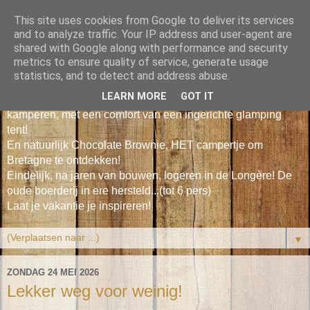
This site uses cookies from Google to deliver its services
Le Petit Poisson Vert
and to analyze traffic. Your IP address and user-agent are
shared with Google along with performance and security
metrics to ensure quality of service, generate usage
Leuke duurzame vakantiehuisjes tussen bos & zee in Zuid
statistics, and to detect and address abuse.
Bretagne voor 2-4 personen.
LEARN MORE
GOT IT
Onze Cosy Cabin, gezellig en een beetje 'vintage'
kamperen, met een comfort van een ingerichte glamping
tent!
En natuurlijk Chocolate Brownie, HET campertje om
Bretagne te ontdekken!
Eindelijk, na jaren van bouwen, logeren in de Longère! De
oude boerderij in ere hersteld...(tot 6 pers)
Laat je vakantie je inspireren!
▼
ZONDAG 24 MEI 2026
Lekker weg voor weinig!