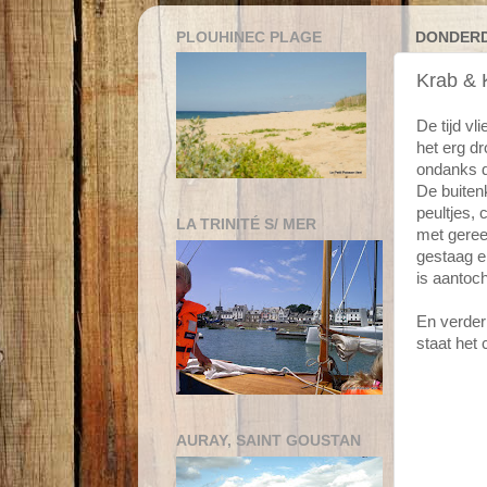
PLOUHINEC PLAGE
DONDERD
Krab & 
De tijd vl
het erg d
ondanks da
De buiten
peultjes,
LA TRINITÉ S/ MER
met geree
gestaag e
is aantocht
En verder
staat het 
AURAY, SAINT GOUSTAN