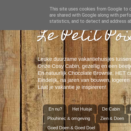
This site uses cookies from Google to de
are shared with Google along with perfo
statistics, and to detect and address a
Le Petit Po
Leuke duurzame vakantiehuisjes tussen
Onze Cosy Cabin, gezellig en een beetje
En natuurlijk Chocolate Brownie, HET 
Eindelijk, na jaren van bouwen, logeren 
Laat je vakantie je inspireren!
En nu?
Het Huisje
De Cabin
Plouhinec & omgeving
Zien & Doen
Goed Doen & Goed Doel