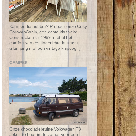
Kampeerliefhebber? Probeer onze Cosy
CaravanCabin, een echte klassieke
Constructam uit 1969, met al het
comfort van een ingerichte huurtent.
Glamping met een vintage knipoog;-)
CAMPER
Onze chocoladebruine Volkwagen T3
Joker, te huur in de zomer voor een