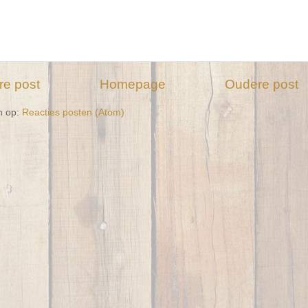
re post
Homepage
Oudere post
n op:
Reacties posten (Atom)