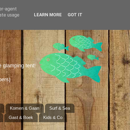
ser-agent
rate usage
LEARN MORE
GOT IT
e glamping tent!
pers)
Komen & Gaan
Surf & Sea
Gast & Boek
Kids & Co