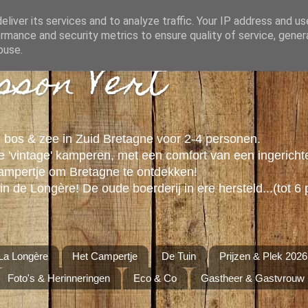
liver its services and to analyze traffic. Your IP address and u
rmance and security metrics to ensure quality of service, gene
buse.
isson Vert
 bos & zee in Zuid Bretagne voor 2-4 personen.
 'vintage' kamperen, met een comfort van een ingericht
campertje om Bretagne te ontdekken!
in de Longère! De oude boerderij in ere hersteld...(tot 6 
La Longère
Het Campertje
De Tuin
Prijzen & Plek 2026
Foto's & Herinneringen
Eco & Co
Gastheer & Gastvrouw