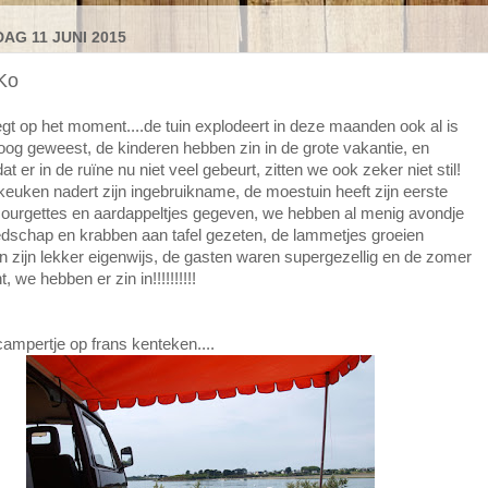
AG 11 JUNI 2015
Ko
iegt op het moment....de tuin explodeert in deze maanden ook al is
roog geweest, de kinderen hebben zin in de grote vakantie, en
t er in de ruïne nu niet veel gebeurt, zitten we ook zeker niet stil!
keuken nadert zijn ingebruikname, de moestuin heeft zijn eerste
 courgettes en aardappeltjes gegeven, we hebben al menig avondje
dschap en krabben aan tafel gezeten, de lammetjes groeien
n zijn lekker eigenwijs, de gasten waren supergezellig en de zomer
, we hebben er zin in!!!!!!!!!!
campertje op frans kenteken....