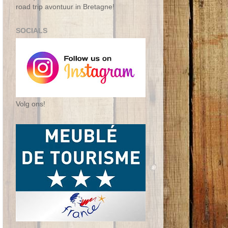
road trip avontuur in Bretagne!
SOCIALS
Volg ons!