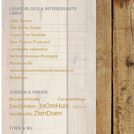
LEUKE BLOGS & INTERESSANTE
LINKS
Little Spoon
The BoHo Guide
I Love The Seaside
Your Future Postcard
Landelijke vakanties
Verkeersbureau Bretagne
Plouhinec56
Vakantieboekenbijnederlanders.nl
Bnbdirect
ZOEKEN & VINDEN
BouwenKlussen
CaravanHuisje
InOmHuis
EtenDrinken
Surf'sUp
ZienDoen
VanAllesWat
TOEN & NU