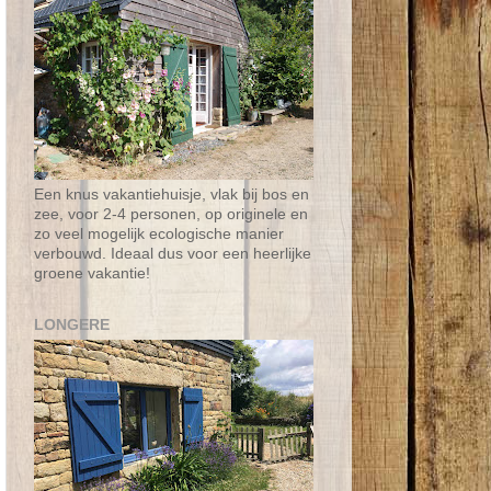
Een knus vakantiehuisje, vlak bij bos en
zee, voor 2-4 personen, op originele en
zo veel mogelijk ecologische manier
verbouwd. Ideaal dus voor een heerlijke
groene vakantie!
LONGERE