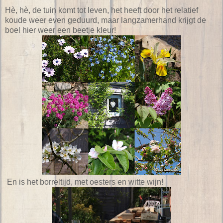
Hè, hè, de tuin komt tot leven, het heeft door het relatief
koude weer even geduurd, maar langzamerhand krijgt de
boel hier weer een beetje kleur!
En is het borreltijd, met oesters en witte wijn!