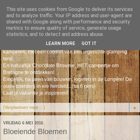
This site uses cookies from Google to deliver its services
Le Petit Poisson Vert
and to analyze traffic. Your IP address and user-agent are
shared with Google along with performance and security
metrics to ensure quality of service, generate usage
Leuke duurzame vakantiehuisjes tussen bos & zee in Zuid
statistics, and to detect and address abuse.
Bretagne voor 2-4 personen.
LEARN MORE
GOT IT
Onze Cosy Cabin, gezellig en een beetje 'vintage'
kamperen, met een comfort van een ingerichte glamping
tent!
En natuurlijk Chocolate Brownie, HET campertje om
Bretagne te ontdekken!
Eindelijk, na jaren van bouwen, logeren in de Longère! De
oude boerderij in ere hersteld...(tot 6 pers)
Laat je vakantie je inspireren!
▼
VRIJDAG 6 MEI 2016
Bloeiende Bloemen