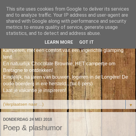
This site uses cookies from Google to deliver its services
Le Petit Poisson Vert
and to analyze traffic. Your IP address and user-agent are
shared with Google along with performance and security
metrics to ensure quality of service, generate usage
Leuke duurzame vakantiehuisjes tussen bos & zee in Zuid
statistics, and to detect and address abuse.
Bretagne voor 2-4 personen.
LEARN MORE
GOT IT
Onze Cosy Cabin, gezellig en een beetje 'vintage'
kamperen, met een comfort van een ingerichte glamping
tent!
En natuurlijk Chocolate Brownie, HET campertje om
Bretagne te ontdekken!
Eindelijk, na jaren van bouwen, logeren in de Longère! De
oude boerderij in ere hersteld...(tot 6 pers)
Laat je vakantie je inspireren!
▼
DONDERDAG 24 MEI 2018
Poep & plashumor