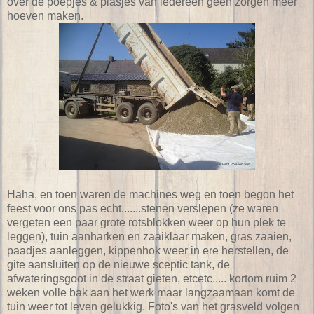
over de poepjes & plasjes van iedereen geen zorgen meer
hoeven maken.
Haha, en toen waren de machines weg en toen begon het
feest voor ons pas echt.......stenen verslepen (ze waren
vergeten een paar grote rotsblokken weer op hun plek te
leggen), tuin aanharken en zaaiklaar maken, gras zaaien,
paadjes aanleggen, kippenhok weer in ere herstellen, de
gite aansluiten op de nieuwe sceptic tank, de
afwateringsgoot in de straat gieten, etcetc..... kortom ruim 2
weken volle bak aan het werk maar langzaamaan komt de
tuin weer tot leven gelukkig. Foto's van het grasveld volgen