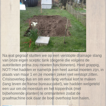
Na wat gegraaf stuitten we op een verstopte drainage slang
van onze eigen sceptic tank (degene die volgens de
autoriteiten prima zou moeten functioneren). Heel grappig,
NOT! Het hadden er namelijk een heel aantal moeten zijn, in
plaats van maar 1 en ze moeten zeker niet verstopt zitten.
Crisisoverleg dus en om een lang verhaal kort te maken
(lang leven de franse bureaucratie!), we hadden welgeteld
een uur om de moestuin en het kippenhok (met
bijbehorende planten) te ontmantelen zodat de
graafmachine ook daar de boel overhoop kon halen.