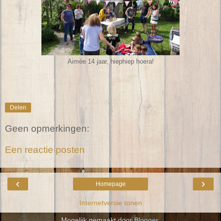
Aimée 14 jaar, hiephiep hoera!
Delen
Geen opmerkingen:
Een reactie posten
‹
›
Homepage
Internetversie tonen
Mogelijk gemaakt door
Blogger
.