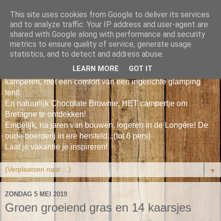
This site uses cookies from Google to deliver its services
Le Petit Poisson Vert
and to analyze traffic. Your IP address and user-agent are
shared with Google along with performance and security
metrics to ensure quality of service, generate usage
Leuke duurzame vakantiehuisjes tussen bos & zee in Zuid
statistics, and to detect and address abuse.
Bretagne voor 2-4 personen.
LEARN MORE
GOT IT
Onze Cosy Cabin, gezellig en een beetje 'vintage'
kamperen, met een comfort van een ingerichte glamping
tent!
En natuurlijk Chocolate Brownie, HET campertje om
Bretagne te ontdekken!
Eindelijk, na jaren van bouwen, logeren in de Longère! De
oude boerderij in ere hersteld...(tot 6 pers)
Laat je vakantie je inspireren!
▼
ZONDAG 5 MEI 2019
Groen groeiend gras en 14 kaarsjes