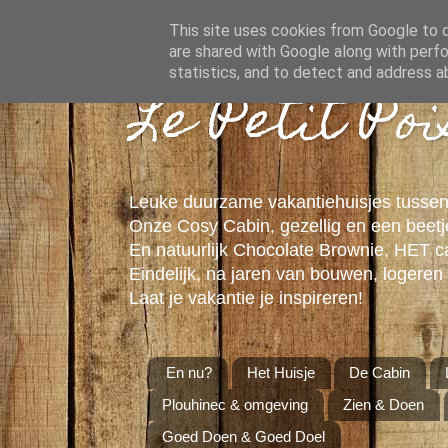
This site uses cookies from Google to de
are shared with Google along with perfo
statistics, and to detect and address a
Le Petit Po
Leuke duurzame vakantiehuisjes tussen
Onze Cosy Cabin, gezellig en een beetje
En natuurlijk Chocolate Brownie, HET 
Eindelijk, na jaren van bouwen, logeren 
Laat je vakantie je inspireren!
En nu?
Het Huisje
De Cabin
Plouhinec & omgeving
Zien & Doen
Goed Doen & Goed Doel