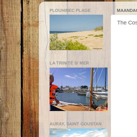
PLOUHINEC PLAGE
MAANDAG 
The Cos
LA TRINITÉ S/ MER
AURAY, SAINT GOUSTAN