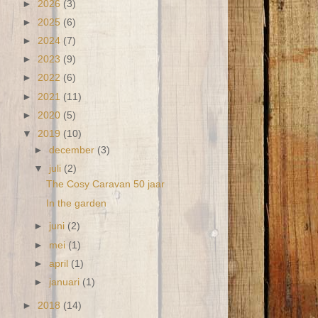
►
2026
(3)
►
2025
(6)
►
2024
(7)
►
2023
(9)
►
2022
(6)
►
2021
(11)
►
2020
(5)
▼
2019
(10)
►
december
(3)
▼
juli
(2)
The Cosy Caravan 50 jaar
In the garden
►
juni
(2)
►
mei
(1)
►
april
(1)
►
januari
(1)
►
2018
(14)