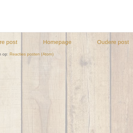
re post
Homepage
Oudere post
n op:
Reacties posten (Atom)