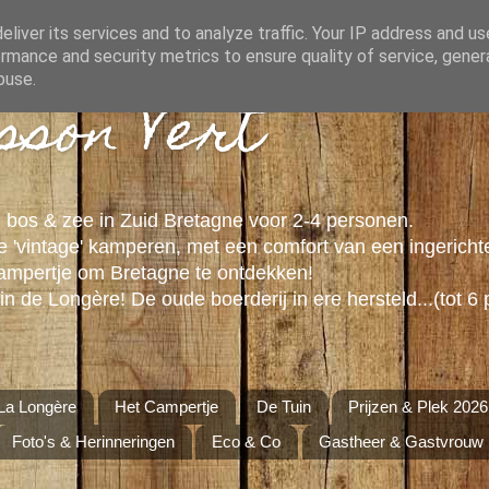
liver its services and to analyze traffic. Your IP address and u
rmance and security metrics to ensure quality of service, gene
buse.
isson Vert
 bos & zee in Zuid Bretagne voor 2-4 personen.
 'vintage' kamperen, met een comfort van een ingericht
campertje om Bretagne te ontdekken!
in de Longère! De oude boerderij in ere hersteld...(tot 6 
La Longère
Het Campertje
De Tuin
Prijzen & Plek 2026
Foto's & Herinneringen
Eco & Co
Gastheer & Gastvrouw