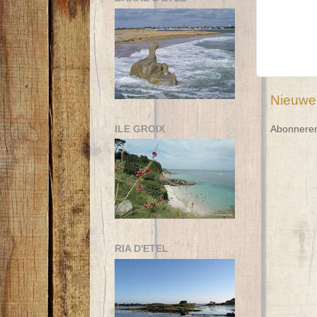
Nieuwe
ILE GROIX
Abonnere
RIA D'ETEL