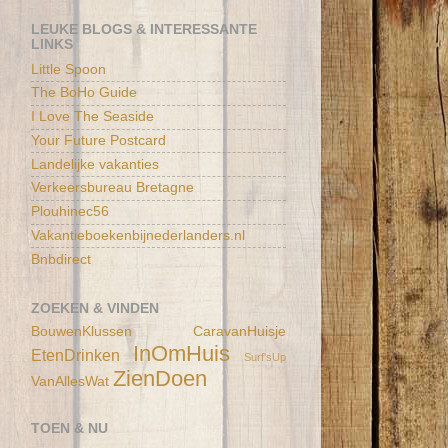
LEUKE BLOGS & INTERESSANTE
LINKS
Little Spoon
The BoHo Guide
I Love The Seaside
Your Future Postcard
Landelijke vakanties
Verkeersbureau Bretagne
Plouhinec56
Vakantieboekenbijnederlanders.nl
Bnbdirect
ZOEKEN & VINDEN
BouwenKlussen
CaravanHuisje
InOmHuis
EtenDrinken
Surf'sUp
ZienDoen
VanAllesWat
TOEN & NU