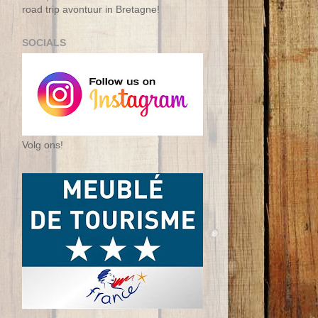
road trip avontuur in Bretagne!
SOCIALS
Volg ons!