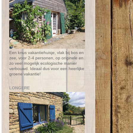
Een knus vakantiehuisje, vlak bij bos en
zee, voor 2-4 personen, op originele en
zo veel mogelijk ecologische manier
verbouwd. Ideaal dus voor een heerlijke
groene vakantie!
LONGERE