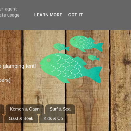
ser-agent
rate usage
LEARN MORE
GOT IT
e glamping tent!
pers)
Komen & Gaan
Surf & Sea
Gast & Boek
Kids & Co