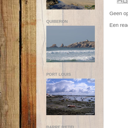
Geen o
QUIBERON
Een rea
PORT LOUIS
BARRE D'ETEL