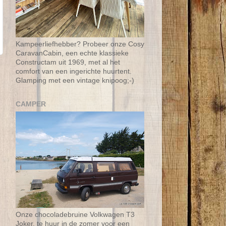
Kampeerliefhebber? Probeer onze Cosy
CaravanCabin, een echte klassieke
Constructam uit 1969, met al het
comfort van een ingerichte huurtent.
Glamping met een vintage knipoog;-)
CAMPER
Onze chocoladebruine Volkwagen T3
Joker, te huur in de zomer voor een